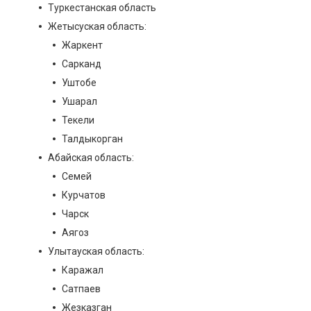
Туркестанская область
Жетысуская область:
Жаркент
Сарканд
Уштобе
Ушарал
Текели
Талдыкорган
Абайская область:
Семей
Курчатов
Чарск
Аягоз
Улытауская область:
Каражал
Сатпаев
Жезказган