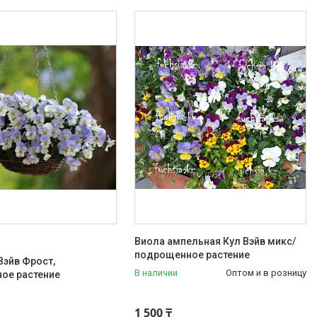
Виола ампельная Кул Вэйв микс/
подрощенное растение
Вэйв Фрост,
В наличии
Оптом и в розницу
ое растение
1 500 ₸