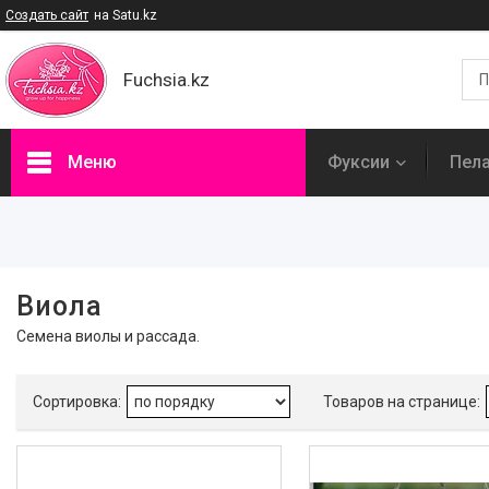
Создать сайт
на Satu.kz
Fuchsia.kz
Меню
Фуксии
Пел
Фильтры
Цена
Виола
В наличии
Семена виолы и рассада.
Да
10