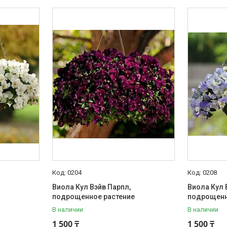
0204
0208
Виола Кул Вэйв Парпл,
Виола Кул 
подрощенное растение
подрощенн
В наличии
В наличии
1 500 ₸
1 500 ₸