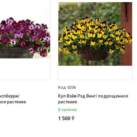
0206
аспберри/
Кул Вэйв Рэд Винг/ подрощенное
ое растение
растение
В наличии
1 500 ₸