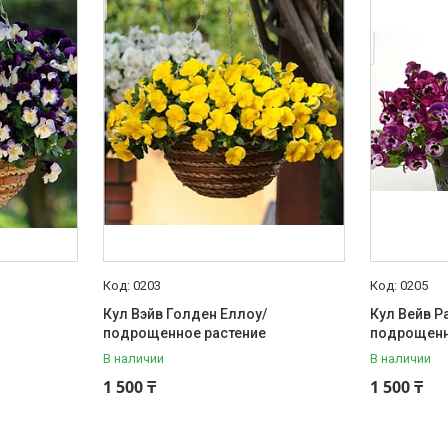
0203
0205
Кул Вэйв Голден Еллоу/
Кул Вейв Р
подрощенное растение
подрощенн
В наличии
В наличии
1 500 ₸
1 500 ₸