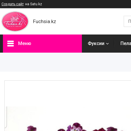
Создать сайт
на Satu.kz
Fuchsia.kz
Меню
Фуксии
Пел