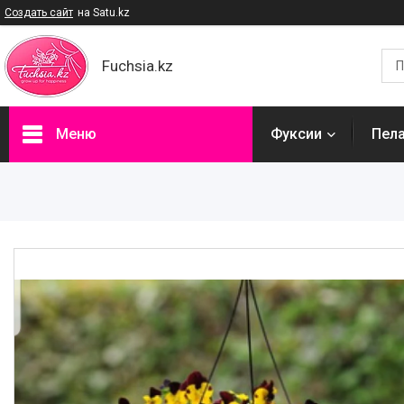
Создать сайт
на Satu.kz
Fuchsia.kz
Меню
Фуксии
Пел