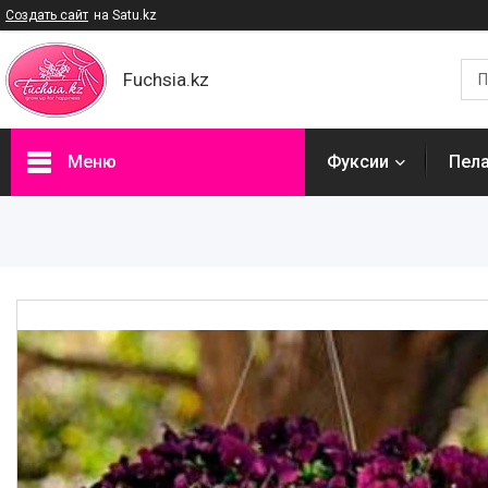
Создать сайт
на Satu.kz
Fuchsia.kz
Меню
Фуксии
Пел