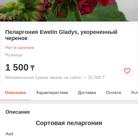
Пеларгония Ewelin Gladys, укорененный
черенок
Нет в наличии
Розница
1 500
₸
Минимальная сумма заказа на сайте — 15 000 ₸
Описание
Характеристики
Доставка
Оплата
Усл
Описание
Сортовая пеларгония
Asd