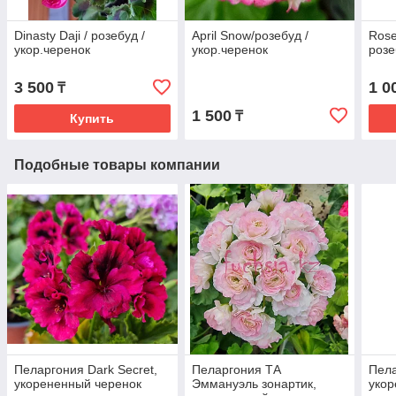
Dinasty Daji / розебуд /
April Snow/розебуд /
Rose
укор.черенок
укор.черенок
розе
3 500
1 0
₸
1 500
₸
Купить
Подобные товары компании
Пеларгония Dark Secret,
Пеларгония ТА
Пела
укорененный черенок
Эммануэль зонартик,
укор