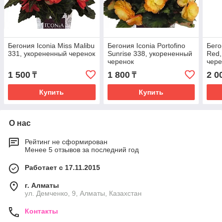
Бегония Iconia Miss Malibu
Бегония Iconia Portofino
Бего
331, укорененный черенок
Sunrise 338, укорененный
Red,
черенок
чере
1 500
1 800
2 0
₸
₸
Купить
Купить
О нас
Рейтинг не сформирован
Менее 5 отзывов за последний год
Работает с 17.11.2015
г. Алматы
ул. Демченко, 9, Алматы, Казахстан
Контакты