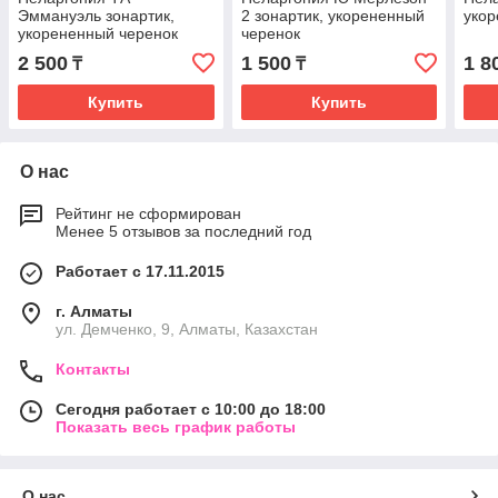
Эммануэль зонартик,
2 зонартик, укорененный
укор
укорененный черенок
черенок
2 500
1 500
1 8
₸
₸
Купить
Купить
О нас
Рейтинг не сформирован
Менее 5 отзывов за последний год
Работает с 17.11.2015
г. Алматы
ул. Демченко, 9, Алматы, Казахстан
Контакты
Сегодня работает с 10:00 до 18:00
Показать весь график работы
О нас