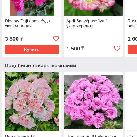
Dinasty Daji / розебуд /
April Snow/розебуд /
Rose
укор.черенок
укор.черенок
розе
3 500
1 0
₸
1 500
₸
Купить
Подобные товары компании
Пеларгония ТА
Пеларгония Ю Мерлезон
Пела