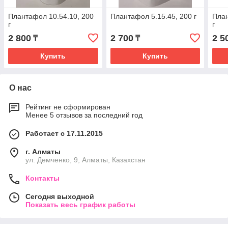
Плантафол 10.54.10, 200
Плантафол 5.15.45, 200 г
План
г
г
2 800
2 700
2 5
₸
₸
Купить
Купить
О нас
Рейтинг не сформирован
Менее 5 отзывов за последний год
Работает с 17.11.2015
г. Алматы
ул. Демченко, 9, Алматы, Казахстан
Контакты
Сегодня выходной
Показать весь график работы