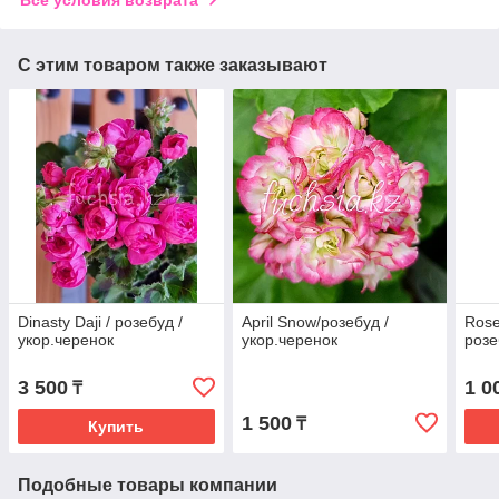
С этим товаром также заказывают
Dinasty Daji / розебуд /
April Snow/розебуд /
Rose
укор.черенок
укор.черенок
розе
3 500
1 0
₸
1 500
₸
Купить
Подобные товары компании