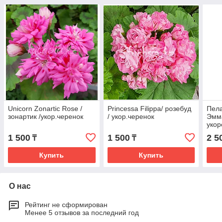
Unicorn Zonartic Rose /
Princessa Filippa/ розебуд
Пел
зонартик /укор.черенок
/ укор.черенок
Эмма
укор
1 500
1 500
2 5
₸
₸
Купить
Купить
О нас
Рейтинг не сформирован
Менее 5 отзывов за последний год