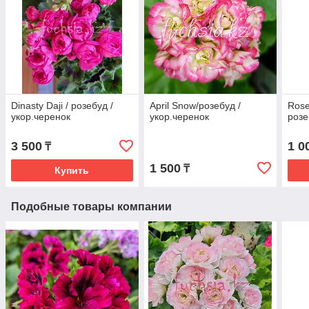
Dinasty Daji / розебуд /
April Snow/розебуд /
Rose
укор.черенок
укор.черенок
розе
3 500
1 0
₸
1 500
₸
Купить
Подобные товары компании