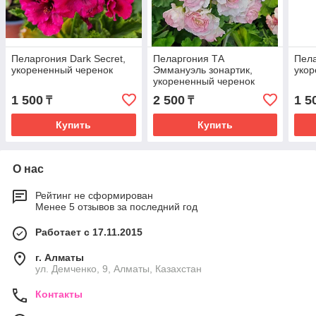
Пеларгония Dark Secret,
Пеларгония ТА
Пела
укорененный черенок
Эммануэль зонартик,
укор
укорененный черенок
1 500
2 500
1 5
₸
₸
Купить
Купить
О нас
Рейтинг не сформирован
Менее 5 отзывов за последний год
Работает с 17.11.2015
г. Алматы
ул. Демченко, 9, Алматы, Казахстан
Контакты