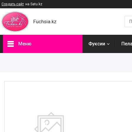
Создать сайт
на Satu.kz
Fuchsia.kz
Меню
Фуксии
Пел