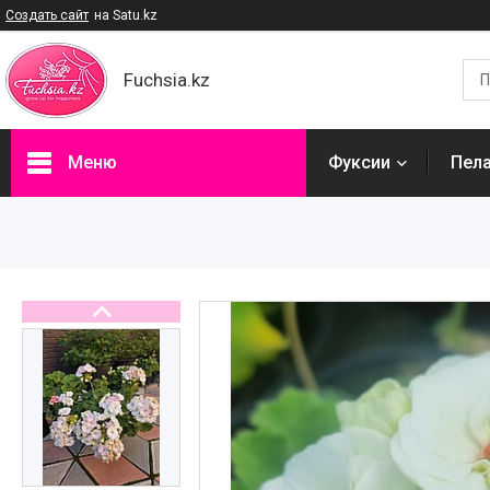
Создать сайт
на Satu.kz
Fuchsia.kz
Меню
Фуксии
Пел