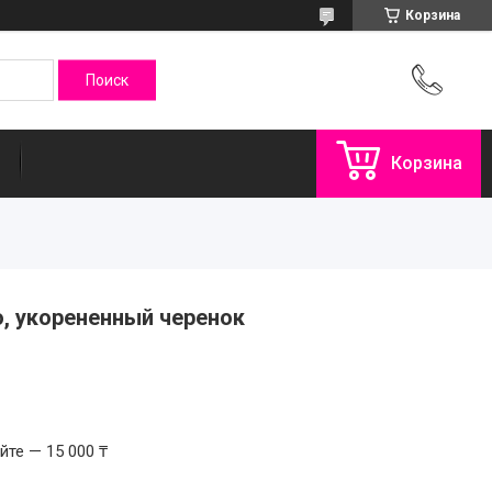
Корзина
Корзина
, укорененный черенок
те — 15 000 ₸