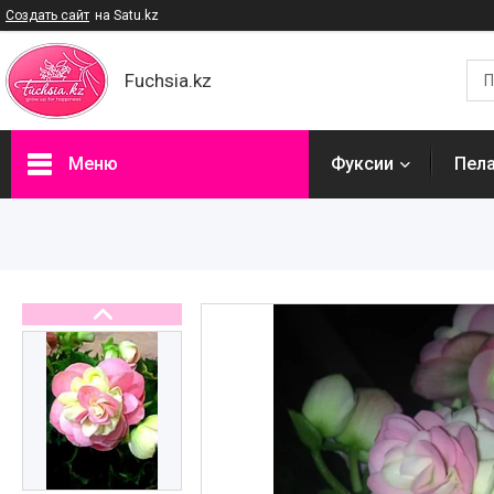
Создать сайт
на Satu.kz
Fuchsia.kz
Меню
Фуксии
Пел