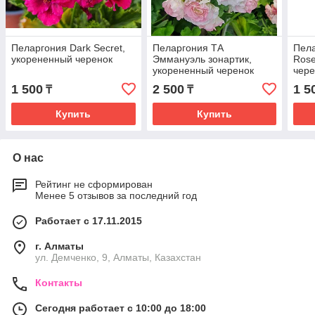
Пеларгония Dark Secret,
Пеларгония ТА
Пела
укорененный черенок
Эммануэль зонартик,
Rose
укорененный черенок
чере
1 500
2 500
1 5
₸
₸
Купить
Купить
О нас
Рейтинг не сформирован
Менее 5 отзывов за последний год
Работает с 17.11.2015
г. Алматы
ул. Демченко, 9, Алматы, Казахстан
Контакты
Сегодня работает с 10:00 до 18:00