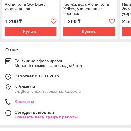
Aloha Kona Sky Blue /
Калибрахоа Aloha Kona
Пел
укор.черенок
Yellow, укорененный
Эмма
черенок
укор
1 200
1 200
2 5
₸
₸
Купить
Купить
О нас
Рейтинг не сформирован
Менее 5 отзывов за последний год
Работает с 17.11.2015
г. Алматы
ул. Демченко, 9, Алматы, Казахстан
Контакты
Сегодня выходной
Показать весь график работы