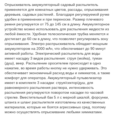
Опрыскиватель аккумуляторный садовый распылитель
применяется для комнатных цветов, рассады, опрыскивания
деревьев, садовых растений.. Благодаря регулируемой ручке
удобен в применении и при переноске. Размер плечевого
ремня регулируется от 75 до 145 см в длину. Аккумуляторное
устройство можно использовать для распыления жидкости из
любой ёмкости. Удобная телескопическая трубка меняется и
достигает до 60 см в длину, что позволяет регулировать зону
опрыскивания. Электро распрыскиватель обладает мощным
аккумулятором на 2000 мАч, что обеспечивает до 90 минут
активной работы. Электрический распылитель для воды
имеет насадку 3 видов распыления: струя (мойка), туман
(душ), веер. Распыление оросителем происходит в одно
нажатие, во время работы кнопку не нужно удерживать. Это
обеспечивает экономичный расход воды и химикатов, а также
комфорт для оператора. Аккумуляторный пульвелизатор
имеет в комплекте 3 насадки: струя/сектор/душ, для
равномерного распыления раствора, интенсивность
распыления регулируются поворотом насадки по часовой
стрелке. Вместительный бак 5 л с мерной шкалой, форсунки,
штанга и шланг распылителя изготовлены из качественных
материалов, которые не боятся агрессивных сред, поэтому
можно осуществлять опрыскивание любыми химикатами.