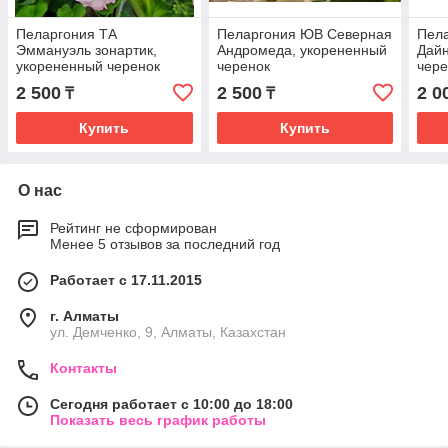
Пеларгония ТА
Пеларгония ЮВ Северная
Пел
Эммануэль зонартик,
Андромеда, укорененный
Дайн
укорененный черенок
черенок
чере
2 500
2 500
2 0
₸
₸
Купить
Купить
О нас
Рейтинг не сформирован
Менее 5 отзывов за последний год
Работает с 17.11.2015
г. Алматы
ул. Демченко, 9, Алматы, Казахстан
Контакты
Сегодня работает с 10:00 до 18:00
Показать весь график работы