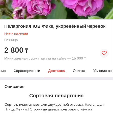
Пеларгония ЮВ Фике, укоренённый черенок
Нет в наличии
Розница
2 800
₸
Минимальная сумма заказа на сайте — 15 000 ₸
ние
Характеристики
Доставка
Оплата
Условия во
Описание
Сортовая пеларгония
Сорт отличается цветами двухцветной окраски. Настоящая
Птица Феникс! Огромные цветки полыхают огнём на