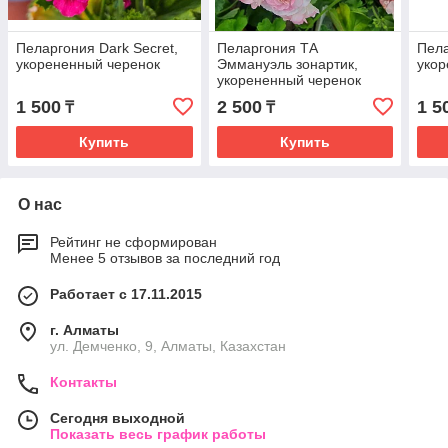
Пеларгония Dark Secret,
Пеларгония ТА
Пела
укорененный черенок
Эммануэль зонартик,
укор
укорененный черенок
1 500
2 500
1 5
₸
₸
Купить
Купить
О нас
Рейтинг не сформирован
Менее 5 отзывов за последний год
Работает с 17.11.2015
г. Алматы
ул. Демченко, 9, Алматы, Казахстан
Контакты
Сегодня выходной
Показать весь график работы