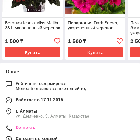
Бегония Iconia Miss Malibu
Пеларгония Dark Secret,
Пел
331, укорененный черенок
укорененный черенок
Эмма
укор
1 500
1 500
2 5
₸
₸
Купить
Купить
О нас
Рейтинг не сформирован
Менее 5 отзывов за последний год
Работает с 17.11.2015
г. Алматы
ул. Демченко, 9, Алматы, Казахстан
Контакты
Сегодня выходной