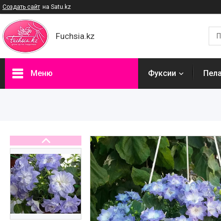
Создать сайт
на Satu.kz
Fuchsia.kz
Меню
Фуксии
Пел