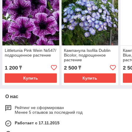
Littletunia Pink Wein №547/
Кампанула Isofila Dublin
Камп
подрощенное растение
Bicolor, подрощенное
Blue
растение
раст
1 200
2 500
2 5
₸
₸
Купить
Купить
О нас
Рейтинг не сформирован
Менее 5 отзывов за последний год
Работает с 17.11.2015