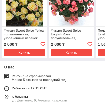
Фуксия Sweet Spice Yellow
Фуксия Sweet Spice
Пела
полуампельная,
English Rose
Este
укоренённый черенок
полуампельная,
укор
укоренённый черенок
2 000
2 000
1 5
₸
₸
Купить
Купить
О нас
Рейтинг не сформирован
Менее 5 отзывов за последний год
Работает с 17.11.2015
г. Алматы
ул. Демченко, 9, Алматы, Казахстан