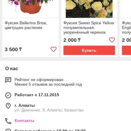
Фуксия Ballerina Brise,
Фуксия Sweet Spice Yellow
Фукс
цветущее растение
полуампельная,
Engl
укоренённый черенок
пол
укор
2 000
2 0
₸
3 500
₸
Купить
О нас
Рейтинг не сформирован
Менее 5 отзывов за последний год
Работает с 17.11.2015
г. Алматы
ул. Демченко, 9, Алматы, Казахстан
Контакты