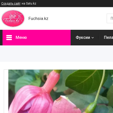
Создать сайт
на Satu.kz
Fuchsia.kz
Меню
Фуксии
Пел