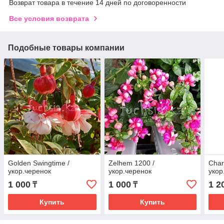
Возврат товара в течение 14 дней по договоренности
Все условия возврата
Подобные товары компании
Golden Swingtime /
Zelhem 1200 /
Char
укор.черенок
укор.черенок
укор
1 000
1 000
1 2
₸
₸
Купить
Купить