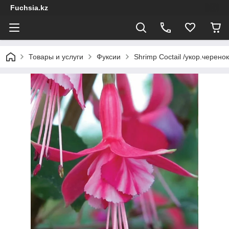
Fuchsia.kz
Товары и услуги
Фуксии
Shrimp Coctail /укор.черенок