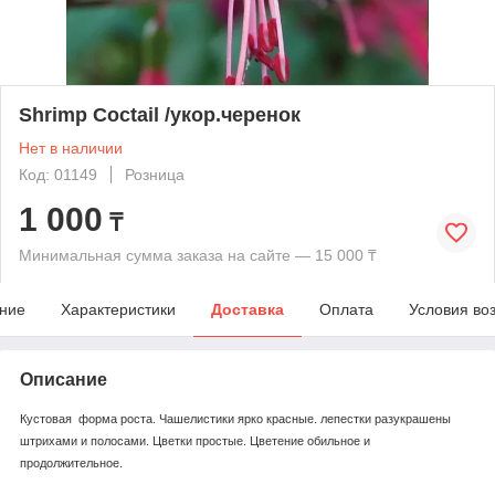
Shrimp Coctail /укор.черенок
Нет в наличии
Код: 01149
Розница
1 000
₸
Минимальная сумма заказа на сайте — 15 000 ₸
ние
Характеристики
Доставка
Оплата
Условия во
Описание
Кустовая форма роста. Чашелистики ярко красные. лепестки разукрашены
штрихами и полосами. Цветки простые. Цветение обильное и
продолжительное.