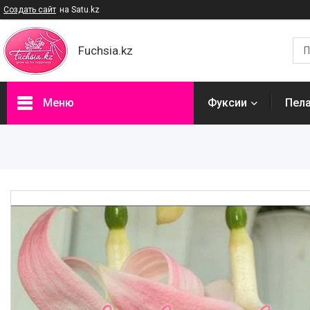
Создать сайт
на Satu.kz
Fuchsia.kz
Меню
Фуксии
Пел