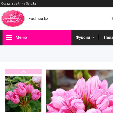
Создать сайт
на Satu.kz
Fuchsia.kz
Меню
Фуксии
Пел