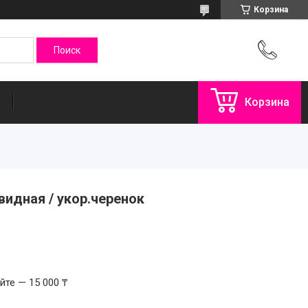
Корзина
Корзина
видная / укор.черенок
те — 15 000 ₸