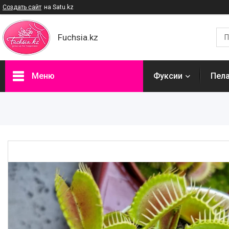
Создать сайт
на Satu.kz
Fuchsia.kz
Меню
Фуксии
Пел