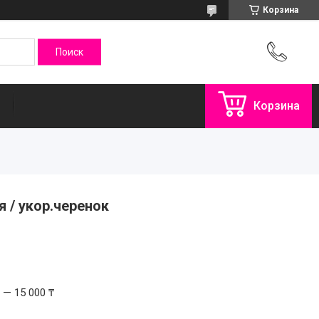
Корзина
Корзина
я / укор.черенок
 — 15 000 ₸