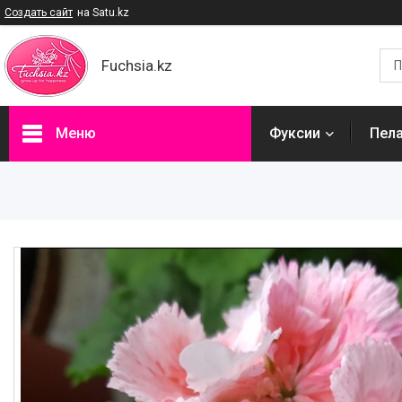
Создать сайт
на Satu.kz
Fuchsia.kz
Меню
Фуксии
Пел