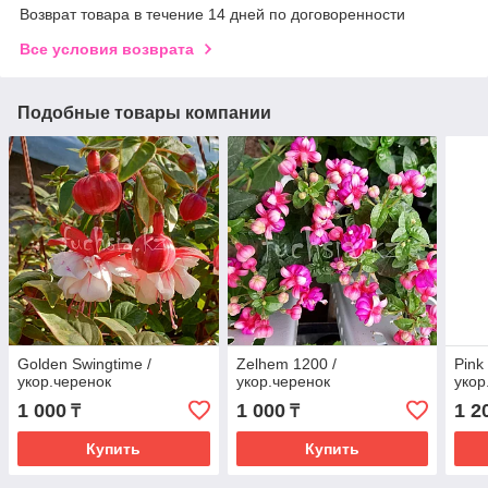
Возврат товара в течение 14 дней по договоренности
Все условия возврата
Подобные товары компании
Golden Swingtime /
Zelhem 1200 /
Pink
укор.черенок
укор.черенок
укор
1 000
1 000
1 2
₸
₸
Купить
Купить