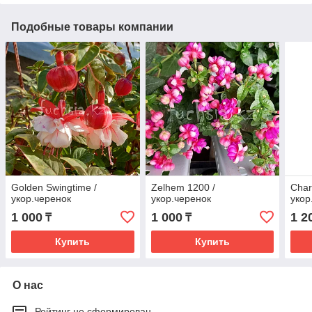
Подобные товары компании
Golden Swingtime /
Zelhem 1200 /
Char
укор.черенок
укор.черенок
укор
1 000
1 000
1 2
₸
₸
Купить
Купить
О нас
Рейтинг не сформирован