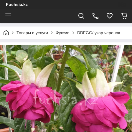
Fuchsia.kz
Товары и услуги
Фуксии
DDFGG/ укор.черенок