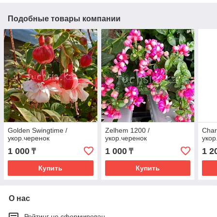
Подобные товары компании
Golden Swingtime /
Zelhem 1200 /
Char
укор.черенок
укор.черенок
укор
1 000
1 000
1 2
₸
₸
Купить
Купить
О нас
Рейтинг не сформирован