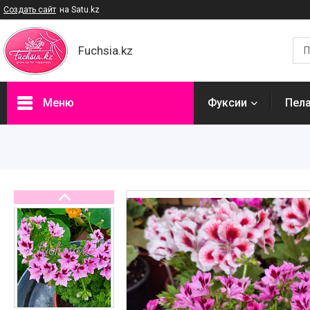
Создать сайт
на Satu.kz
Fuchsia.kz
Меню
Фуксии
Пел