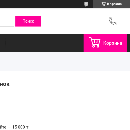
Корзина
Корзина
енок
те — 15 000 ₸