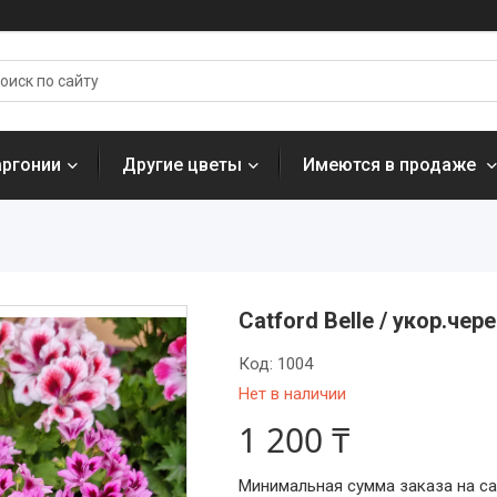
аргонии
Другие цветы
Имеются в продаже
Catford Belle / укор.чер
Код:
1004
Нет в наличии
1 200 ₸
Минимальная сумма заказа на сай