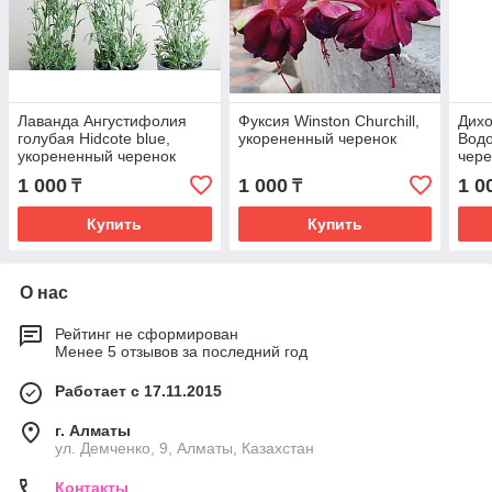
Лаванда Ангустифолия
Фуксия Winston Churchill,
Дих
голубая Hidcote blue,
укорененный черенок
Водо
укорененный черенок
чере
1 000
1 000
1 0
₸
₸
Купить
Купить
О нас
Рейтинг не сформирован
Менее 5 отзывов за последний год
Работает с 17.11.2015
г. Алматы
ул. Демченко, 9, Алматы, Казахстан
Контакты