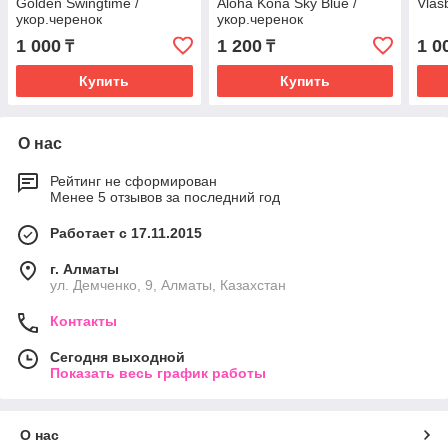
Golden Swingtime /
Aloha Kona Sky Blue /
Vlas
укор.черенок
укор.черенок
1 000
1 200
1 0
₸
₸
Купить
Купить
О нас
Рейтинг не сформирован
Менее 5 отзывов за последний год
Работает с 17.11.2015
г. Алматы
ул. Демченко, 9, Алматы, Казахстан
Контакты
Сегодня выходной
Показать весь график работы
О нас