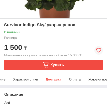
Survivor Indigo Sky/ укор.черенок
В наличии
Розница
1 500
₸
Минимальная сумма заказа на сайте — 15 000 ₸
Купить
ние
Характеристики
Доставка
Оплата
Условия во
Описание
Asd