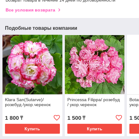
Все условия возврата
Подобные товары компании
Klara San(Sutarve)/
Princessa Filippa/ розебуд
Bota
розебуд /укор.черенок
/ укор.черенок
укор
1 800
1 500
1 5
₸
₸
Купить
Купить