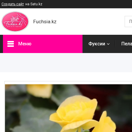
Создать сайт
на Satu.kz
Fuchsia.kz
Меню
Фуксии
Пел