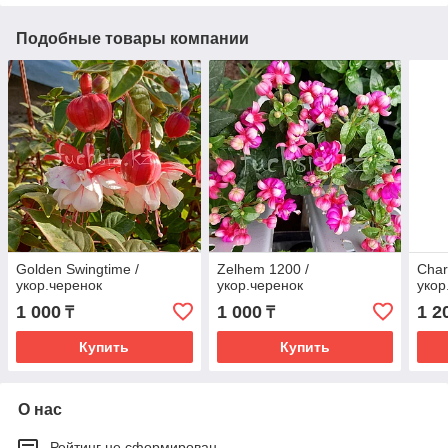
Подобные товары компании
Golden Swingtime /
Zelhem 1200 /
Char
укор.черенок
укор.черенок
укор
1 000
1 000
1 2
₸
₸
Купить
Купить
О нас
Рейтинг не сформирован