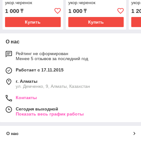
укор.черенок
укор.черенок
укор
1 000
1 000
1 2
₸
₸
Купить
Купить
О нас
Рейтинг не сформирован
Менее 5 отзывов за последний год
Работает с 17.11.2015
г. Алматы
ул. Демченко, 9, Алматы, Казахстан
Контакты
Сегодня выходной
Показать весь график работы
О нас