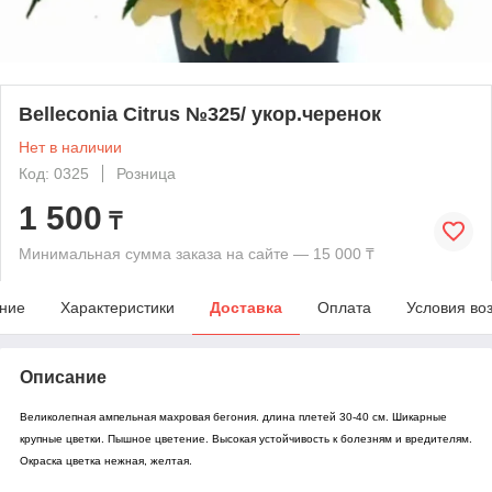
Belleconia Citrus №325/ укор.черенок
Нет в наличии
Код: 0325
Розница
1 500
₸
Минимальная сумма заказа на сайте — 15 000 ₸
ние
Характеристики
Доставка
Оплата
Условия во
Описание
Великолепная ампельная махровая бегония. длина плетей 30-40 см. Шикарные
крупные цветки. Пышное цветение. Высокая устойчивость к болезням и вредителям.
Окраска цветка нежная, желтая.