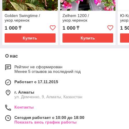
Golden Swingtime /
Zelhem 1200 /
Ю-К
укор.черенок
укор.черенок
укор
1 000
1 000
1 5
₸
₸
Купить
Купить
О нас
Рейтинг не сформирован
Менее 5 отзывов за последний год
Работает с 17.11.2015
г. Алматы
ул. Демченко, 9, Алматы, Казахстан
Контакты
Сегодня работает с 10:00 до 18:00
Показать весь график работы