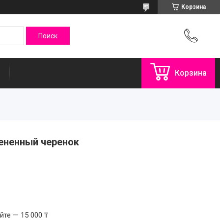
Корзина
Корзина
рененный черенок
те — 15 000 ₸