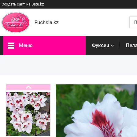
Создать сайт
на Satu.kz
Fuchsia.kz
Меню
Фуксии
Пел