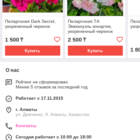
Пеларгония Dark Secret,
Пеларгония ТА
Пела
укорененный черенок
Эммануэль зонартик,
укор
укорененный черенок
1 500
2 500
₸
₸
1 8
Купить
Купить
О нас
Рейтинг не сформирован
Менее 5 отзывов за последний год
Работает с 17.11.2015
г. Алматы
ул. Демченко, 9, Алматы, Казахстан
Контакты
Сегодня работает с 10:00 до 18:00