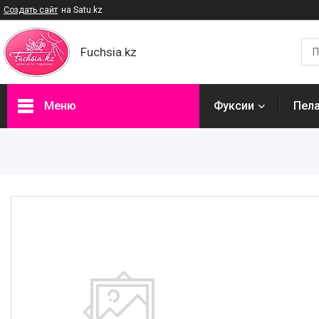
Создать сайт
на Satu.kz
Fuchsia.kz
Меню
Фуксии
Пел