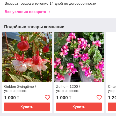
Возврат товара в течение 14 дней по договоренности
Все условия возврата
Подобные товары компании
Golden Swingtime /
Zelhem 1200 /
Char
укор.черенок
укор.черенок
укор
1 000
1 000
1 2
₸
₸
Купить
Купить