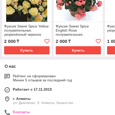
Фуксия Sweet Spice Yellow
Фуксия Sweet Spice
Фукс
полуампельная,
English Rose
укор
укоренённый черенок
полуампельная,
укоренённый черенок
2 000
2 000
1 0
₸
₸
Купить
Купить
О нас
Рейтинг не сформирован
Менее 5 отзывов за последний год
Работает с 17.11.2015
г. Алматы
ул. Демченко, 9, Алматы, Казахстан
Контакты