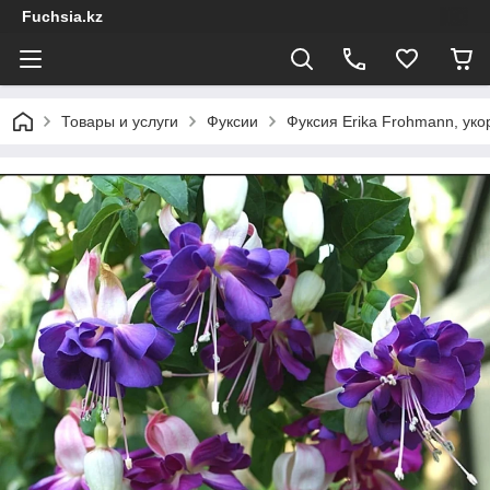
Fuchsia.kz
Товары и услуги
Фуксии
Фуксия Erika Frohmann, ук