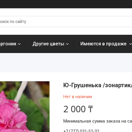
аргонии
Другие цветы
Имеются в продаже
Ю-Грушенька /зонартик/
Нет в наличии
2 000 ₸
Минимальная сумма заказа на сай
+7 (777) 031-52-32