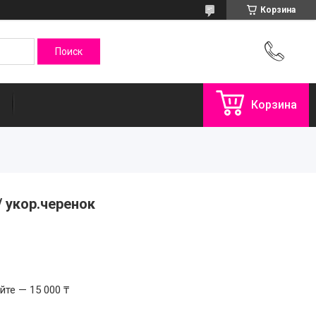
Корзина
Корзина
 укор.черенок
те — 15 000 ₸