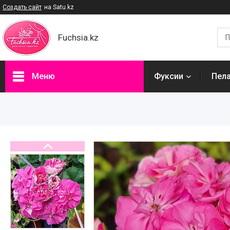
Создать сайт
на Satu.kz
Fuchsia.kz
Меню
Фуксии
Пел